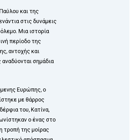
 Παύλου και της
ενάντια στις δυνάμεις
όλεμο. Μια ιστορία
ινή περίοδο της
ης, αντοχής και
ς αναδύονται σημάδια
όμενης Ευρώπης, ο
ίστηκε με θάρρος
δέρφια του, Κατίνα,
ωνίστηκαν ο ένας στο
χη τροπή της μοίρας
τελεστικό απόσπασμα.