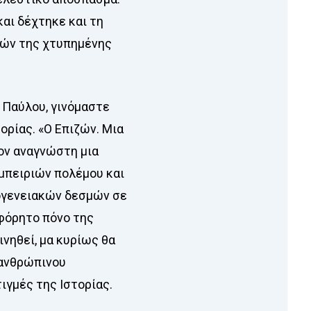
και δέχτηκε και τη
ιζών της χτυπημένης
 Παύλου, γινόμαστε
ορίας. «Ο Επιζών. Μια
ον αναγνώστη μια
μπειριών πολέμου και
ογενειακών δεσμών σε
αφόρητο πόνο της
νηθεί, μα κυρίως θα
 ανθρώπινου
ιγμές της Ιστορίας.