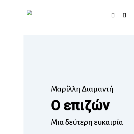
Skip
to
facebook
instag
main
content
Μαρίλλη Διαμαντή
Ο επιζών
Μια δεύτερη ευκαιρία