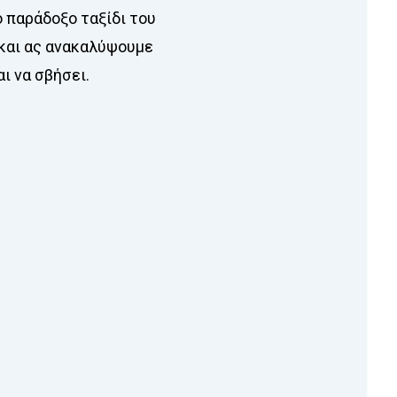
 παράδοξο ταξίδι του
 και ας ανακαλύψουμε
ι να σβήσει.